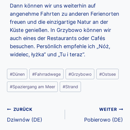
Dann können wir uns weiterhin auf
angenehme Fahrten zu anderen Ferienorten
freuen und die einzigartige Natur an der
Küste genießen. In Grzybowo können wir
auch eines der Restaurants oder Cafés
besuchen. Persönlich empfehle ich „Nóż,
widelec, łyżka“ und „Tu i teraz“.
#
Dünen
#
Fahrradwege
#
Grzybowo
#
Ostsee
#
Spaziergang am Meer
#
Strand
ZURÜCK
WEITER
Dziwnów (DE)
Pobierowo (DE)