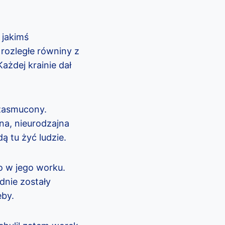
 jakimś
rozległe równiny z
ażdej krainie dał
ł zasmucony.
dna, nieurodzajna
ą tu żyć ludzie.
o w jego worku.
 dnie zostały
eby.