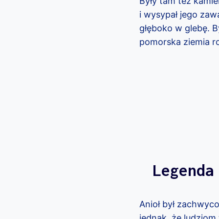
Były tam też kamien
i wysypał jego zaw
głęboko w glebę. B
pomorska ziemia ro
Legenda
Anioł był zachwyco
jednak, że ludziom 