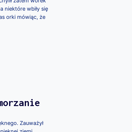
echylił zatem worek
 niektóre wbiły się
as orki mówiąc, że
morzanie
ięknego. Zauważył
pięknej ziemi.