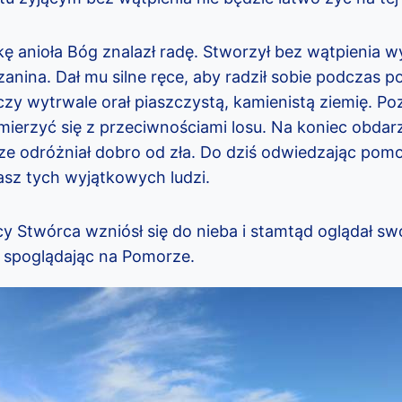
skę anioła Bóg znalazł radę. Stworzył bez wątpienia 
anina. Dał mu silne ręce, aby radził sobie podczas p
y wytrwale orał piaszczystą, kamienistą ziemię. Po
ł mierzyć się z przeciwnościami losu. Na koniec obdar
 odróżniał dobro od zła. Do dziś odwiedzając pomor
asz tych wyjątkowych ludzi.
y Stwórca wzniósł się do nieba i stamtąd oglądał swo
 spoglądając na Pomorze.