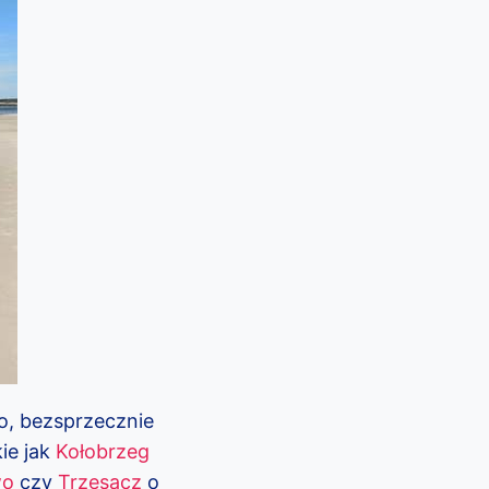
o, bezsprzecznie
ie jak
Kołobrzeg
wo
czy
Trzęsacz
o