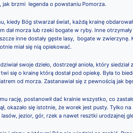
, jak brzmi legenda o powstaniu Pomorza.
 kiedy Bóg stwarzał świat, każdą krainę obdarował
dał morza lub rzeki bogate w ryby. Inne otrzymały 
szcze inne dostały gęste lasy, bogate w zwierzynę. K
totnie miał się nią opiekować.
dziwiał swoje dzieło, dostrzegł anioła, który siedzia
twi się o krainę którą dostał pod opiekę. Była to bie
atrem od morza. Zastanawiał się z pewnością jak będ
u rację, postanowił dać krainie wszystko, co zastał
ł, okazało się istotnie, że worek jest pusty. Tylko na
asów, jezior, gór, rzek a nawet resztki urodzajnej gl