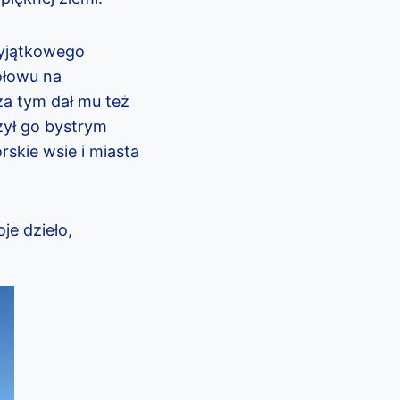
wyjątkowego
ołowu na
za tym dał mu też
zył go bystrym
skie wsie i miasta
je dzieło,