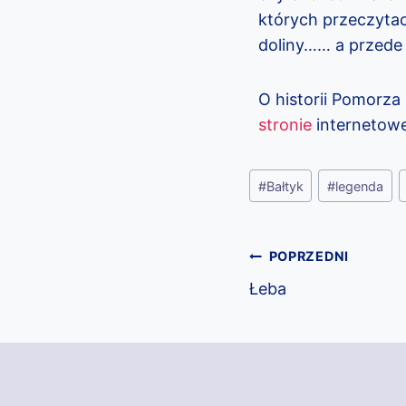
których przeczytaci
doliny…… a przede
O historii Pomorza
stronie
internetowej
#
Bałtyk
#
legenda
POPRZEDNI
Łeba