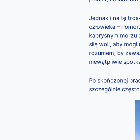
Jednak i na tę tro
człowieka – Pomorz
kapryśnym morzu cz
siłę woli, aby móg
rozumem, by zawsze
niewątpliwie spotk
Po skończonej prac
szczególnie często