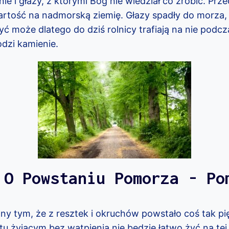
ie i głazy, z którymi Bóg nie wiedział co zrobić. Prz
artość na nadmorską ziemię. Głazy spadły do morza, a
yć może dlatego do dziś rolnicy trafiają na nie podcz
dzi kamienie.
 O Powstaniu Pomorza - Po
ny tym, że z resztek i okruchów powstało coś tak p
tu żyjącym bez wątpienia nie będzie łatwo żyć na tej 