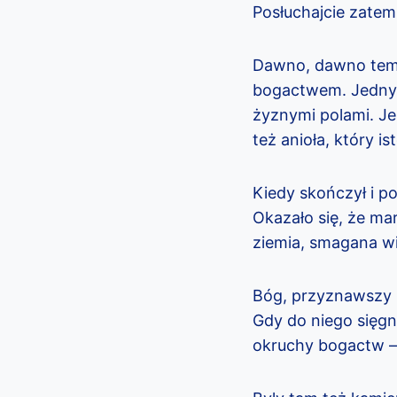
Posłuchajcie zatem
Dawno, dawno temu,
bogactwem. Jednym 
żyznymi polami. Je
też anioła
, który is
Kiedy skończył i po
Okazało się, że mar
ziemia, smagana wi
Bóg, przyznawszy m
Gdy do niego sięgną
okruchy bogactw – l