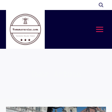
Przejdź
do
treści
Dwór Artusa