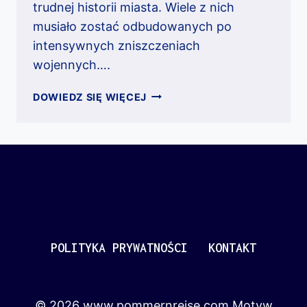
trudnej historii miasta. Wiele z nich
musiało zostać odbudowanych po
intensywnych zniszczeniach
wojennych….
SZCZECIN
DOWIEDZ SIĘ WIĘCEJ
–
HISTORIA
I
ZABYTKI
POLITYKA PRYWATNOŚCI
KONTAKT
© 2026 www.pommernreise.com Motyw