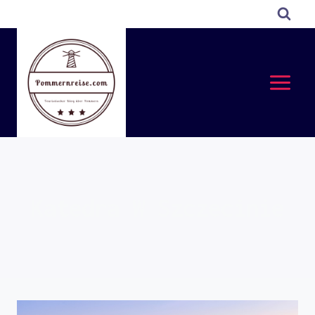
Przejdź
do
treści
Katedra W Szczecinie