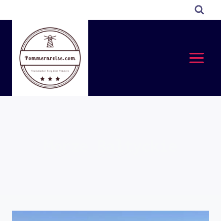
Przejdź
do
treści
Morze Bałtyckie