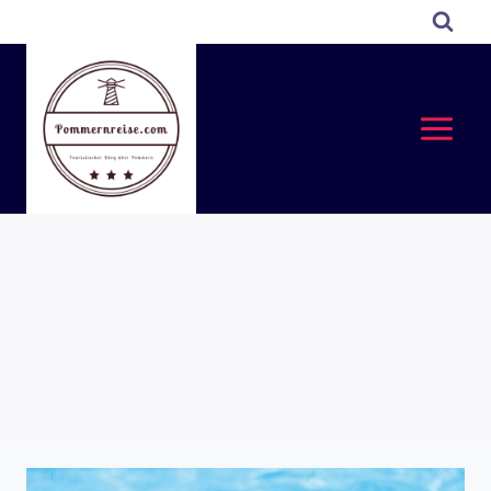
Przejdź
do
treści
Plac Zabaw