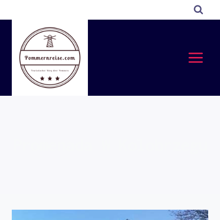
Przejdź
do
treści
Promenada W Kolobrzegu