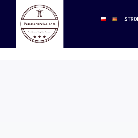
Przejdź
do
STRO
treści