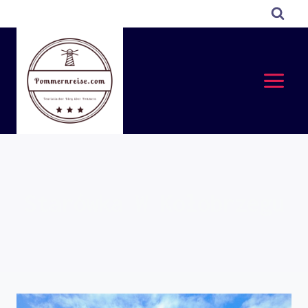
Przejdź
do
treści
Starówka W Kołobrzegu