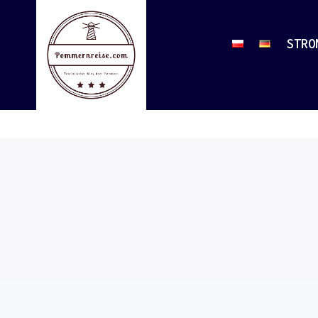
Przejdź
do
STRO
treści