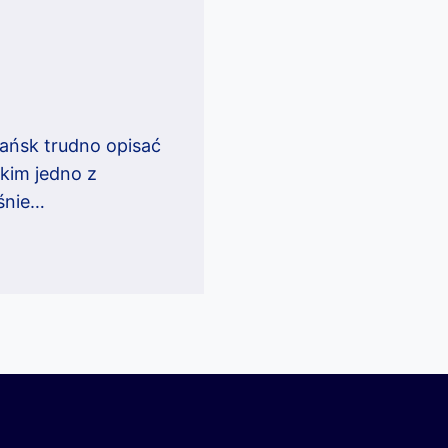
ańsk trudno opisać
tkim jedno z
eśnie…